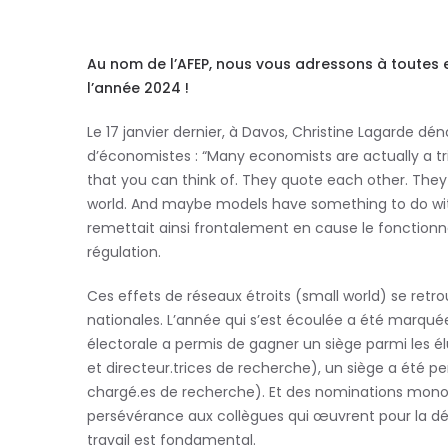
Au nom de l’AFEP, nous vous adressons à toutes 
l’année 2024 !
Le 17 janvier dernier, à Davos, Christine Lagarde dén
d’économistes : “Many economists are actually a tri
that you can think of. They quote each other. They
world. And maybe models have something to do with
remettait ainsi frontalement en cause le fonction
régulation.
Ces effets de réseaux étroits (small world) se ret
nationales. L’année qui s’est écoulée a été marquée 
électorale a permis de gagner un siège parmi les élu.
et directeur.trices de recherche), un siège a été p
chargé.es de recherche). Et des nominations monoco
persévérance aux collègues qui œuvrent pour la déf
travail est fondamental.