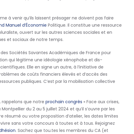
me à venir qu’ils laissent présager ne doivent pas faire
nd Manuel d’Économie
Politique. Il constitue une ressource
liste, ouvert sur les autres sciences sociales et en
ues et sociaux de notre temps.
ège des Sociétés Savantes Académiques de France pour
ion qui légitime une idéologie xénophobe et dis-
ntifiques. Elle en signe un autre, à l’initiative de
 problèmes de coûts financiers élevés et d’accès des
sources publiques. C’est par la mobilisation collective
e, rappelons que notre
prochain congrès
« Face aux crises,
 Montpellier du 2 au 5 juillet 2024 et qu’il s’ouvre par les
re résumé ou votre proposition d’atelier, les dates limites
ivre sans votre concours à toutes et à tous. Rejoignez
dhésion
. Sachez que tou.tes les membres du CA (et