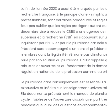
La fin de l’année 2023 a aussi été marquée par les dé
recherche française. Si le principe d’une « simplifi
professionnelle, tant certaines procédures et règles 
faut pas oublier que les règles protègent autant qu’
décembre vise à réduire le CNRS à une agence de 
supérieur et la recherche (ESR) en s’appuyant sur un
inquiétant pour l’ESR et pour le pluralisme car cela
Président sera accompagné d’un conseil présidenti
membres dont la légitimité n’émane pas d’instances 
brillé par son soutien au pluralisme. L’AFEP rappell
robustes et ouvertes et au fondement de la démocra
régulation nationale de la profession comme au pr
Le pluralisme dans l’enseignement est essentiel. La
exhaustive et inédite sur l’enseignement universita
Elle documente précisément le manque de plurali
cycle : faiblesse de l’ouverture disciplinaire, part t
néoclas­sique, oubli des questions environnementale