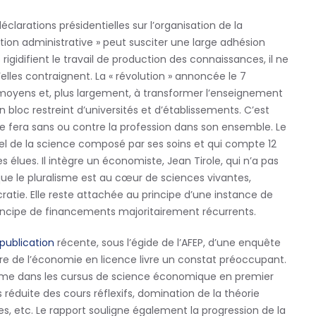
clarations présidentielles sur l’organisation de la
cation administrative » peut susciter une large adhésion
rigidifient le travail de production des connaissances, il ne
elles contraignent. La « révolution » annoncée le 7
moyens et, plus largement, à transformer l’enseignement
 bloc restreint d’universités et d’établissements. C’est
 se fera sans ou contre la profession dans son ensemble. Le
el de la science composé par ses soins et qui compte 12
élues. Il intègre un économiste, Jean Tirole, qui n’a pas
e que le pluralisme est au cœur de sciences vivantes,
tie. Elle reste attachée au principe d’une instance de
incipe de financements majoritairement récurrents.
publication
récente, sous l’égide de l’AFEP, d’une enquête
ire de l’économie en licence livre un constat préoccupant.
sme dans les cursus de science économique en premier
rès réduite des cours réflexifs, domination de la théorie
s, etc. Le rapport souligne également la progression de la