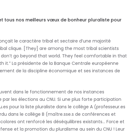
et tous nos meilleurs vœux de bonheur pluraliste pour
onçait le caractère tribal et sectaire d’une majorité
bal clique. [They] are among the most tribal scientists
 don’t go beyond that world. They feel comfortable in that
 it.” La présidente de la Banque Centrale européenne
nement de la discipline économique et ses instances de
rouvent dans le fonctionnement de nos instances
par les élections au CNU. Si une plus forte participation
es pour la liste pluraliste dans le collège A (professeur.es
erdu dans le collège B (maître.sse.s de conférences et
lores ont renforcé les déséquilibres existants… Force et
ense et la promotion du pluralisme au sein du CNU ! Leur