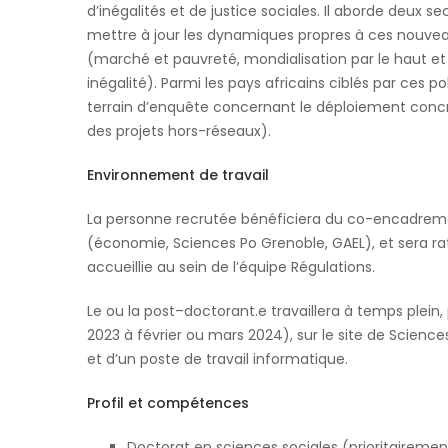
d
’inégalités et de justice sociales. Il aborde deux
mettre à jour les dynamiques propres à ces nouv
(marché et pauvreté, mondialisation par le haut et
inégalité). Parmi les pays africains ciblés par ces po
terrain d
’enquête concernant le déploiement conc
des projets hors-réseaux).
Environnement de travail
La personne recrutée bénéficiera du co-encadreme
(économie, Sciences Po Grenoble, GAEL), et sera r
accueillie au sein de l
’équipe Régulations.
Le ou la post
–
doctorant.e
travaillera à temps plein
2023 à
fé
v
rier ou
mars
2024
),
sur le site de Scienc
et d
’
un poste de
travail informatique.
Profil
et compétences
Doctorat en sciences sociale
s
(
prioritairemen