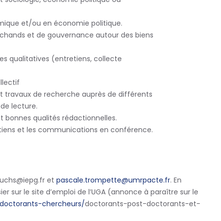
omique
et/
ou en économie politique
.
chands et de gouvernance autour des biens
s qualitativ
es (entretiens, collecte
lectif
 et travaux de recherche auprès de différents
 de lecture
.
 et bonnes qualités rédactionnelles.
tien
s
et les communications en conférence
.
uchs@iepg.fr et
pascale.trompette@umrpacte.fr
.
En
er sur le site d’emploi de l’UGA
(annonce
à
paraître
sur
le
s/doctorants-chercheurs/
doctorants-post-doctorants-et-