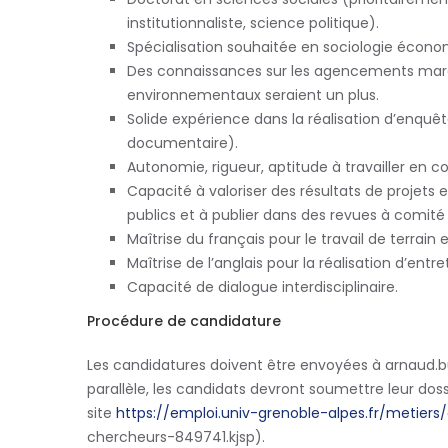
institutionnaliste,
science politique)
.
Spécialisation souhaitée en sociologie écon
Des connaissances sur les agencements mar
environnementaux seraient un plus.
Solide expérience dans la réalisation d
’
enquête
documentaire).
Autonomie, rigueur, aptitude à travailler en col
Capacité à valoriser des résultats de projets
publics et à publier dans des revues à comité
Maîtrise du français pour le travail de terrain
Maîtrise de l
’
anglais pour la réalisation d
’
entre
Capacité de dialogue interdisciplinaire
.
Procédure de candidature
Les candidatures doivent être envoyées à
arnaud.b
parallèle, les candidats devront
soumettre leur dossi
site
https://emploi.univ-grenoble-alpes.fr/metier
chercheurs-849741.kjsp).