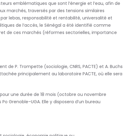
 secteurs emblématiques
que sont l
’énergie et l
’eau, afin de
eaux marchés,
traversés par des tensions similaires
 par lebas,
responsabilité et rentabilité, universalité et
litiques
de l
’accès, le Sénégal a été identifié comme
ret de ces
marchés (réformes sectorielles, importance
nt de P. Trompette (sociologie, CNRS, PACTE) et
A. Buchs
attachée principalement au laboratoire
PACTE, où elle sera
, pour une durée de 1
8
mois
(
o
ctobre ou
n
ovembre
es Po Grenoble
–
UGA. Elle y disposera d
’
un bureau
t
sociologie,
économie
politique ou