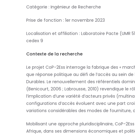
Catégorie :
Ingénieur de Recherche
Prise de fonction :
1
er
novembre 2023
Localisation et affiliation :
Laboratoire Pacte (UMR 5
cedex 9
Contexte de la recherche
Le projet CoP-2Ess interroge la fabrique des « marc
que réponse politique au défi de l
’accès au sein de 
Durables. Le renouvellement des référentiels domin
(Benicourt, 2006 ; Labrousse, 2010) revendique le r
l
’implication d
’une variété d
’acteurs privés (multina
configurations d
’accès évoluent avec une part croi
variations considérables des modes de fourniture, 
Mobilisant une approche pluridisciplinaire, CoP-2Ess
Afrique, dans ses dimensions économiques et polit