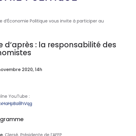
se d’Économie Politique vous invite à participer au
d’après : la responsabilité des
nomistes
novembre 2020, 14h
aîne YouTube :
JxHaHpBa8hVqg
ogramme
ce
, Clersé, Présidente de l’AFEP