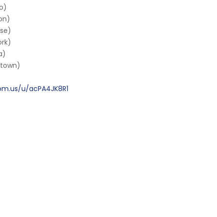
o)
on)
se)
rk)
a)
ntown)
zoom.us/u/acPA4JK8R1