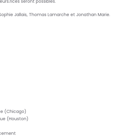
urs.rices seront possibles.
 Sophie Jallais, Thomas Lamarche et Jonathan Marie.
ue (Chicago)
ue (Houston)
acement