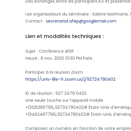
Des échanges entre les participant.e.s et présentate
Les organisateurs du séminaire : Sabine Issehnane,
Contact :
secretariat.afep@googlemail.com
Lien et modalités techniques :
Sujet : Conférence AFEP
Heure : 6 nov. 2020 01:30 PM Paris
Participer à la réunion Zoom
https://univ-lille-fr.zoom.us/j/92724790402
ID de réunion : 927 2479 0402
Une seule touche sur l’appareil mobile
+13126266799,,92724790402# États-Unis d’Amériq
+13462487799,,92724790402# États-Unis d’Amériq
Composez un numéro en fonction de votre empl