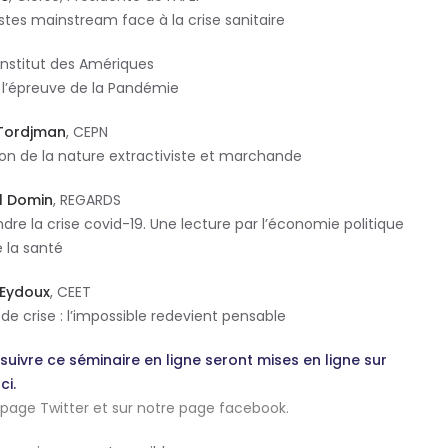
stes mainstream face à la crise sanitaire
 Institut des Amériques
 l’épreuve de la Pandémie
Tordjman
, CEPN
ion de la nature extractiviste et marchande
l Domin
, REGARDS
 la crise covid-19. Une lecture par l’économie politique
 la santé
Eydoux
, CEET
e crise : l’impossible redevient pensable
uivre ce séminaire en ligne seront mises en ligne sur
ci.
page Twitter
et sur notre
page facebook
.