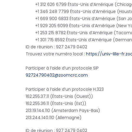
+1 312 626 6799 États-Unis d’Amérique (Chicag
+1 346 248 7799 États-Unis d’Amérique (Houst
+1 669 900 6833 États-Unis d’Amérique (San Jo
+1 929 205 6099 États-Unis d’Amérique (New Yo
+1 253 215 8782 États-Unis d’Amérique (Tacom
+1 301 715 8592 États-Unis d’Amérique (Germa
ID de réunion : 927 2479 0402
Trouvez votre numéro local :
https://univ-lille-fr.
Participer à l’aide d’un protocole SIP
92724790402@zoomcrc.com
Participer à l’aide d’un protocole H.323
162.255.37.11 (États-Unis (Ouest))
162.255.36.11 (États-Unis (Est))
213.19.144.110 (Amsterdam Pays-Bas)
213.244.140.110 (Allemagne)
ID de réunion : 927 2479 0402