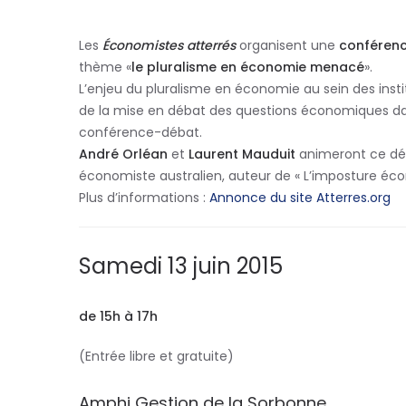
Les
Économistes atterrés
organisent une
conféren
thème «
le pluralisme en économie menacé
».
L’enjeu du pluralisme en économie au sein des in
de la mise en débat des questions économiques dan
conférence-débat.
André Orléan
et
Laurent Mauduit
animeront ce dé
économiste australien, auteur de « L’imposture éc
Plus d’informations :
Annonce du site Atterres.org
Samedi 13 juin 2015
de 15h à 17h
(Entrée libre et gratuite)
Amphi Gestion de la Sorbonne