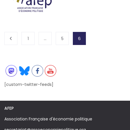
1
…
5
6
[custom-twitter-feeds]
AFEP
Association Française d'économie politique
secretariat@assoeconomiepolitique.org