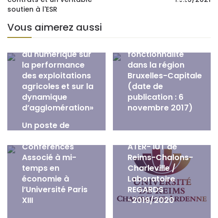
Offre d’emploi :
soutien à l'ESR
bourse doctorale
Offre financement
temps plein sur le
Vous aimerez aussi
thèse « Impact du
thème de
développement
l’économie de la
du numérique sur
fonctionnalité
la performance
dans la région
des exploitations
Bruxelles-Capitale
agricoles et sur la
(date de
dynamique
publication : 6
d’agglomération»
novembre 2017)
Un poste de
Maître de
Offre d’emploi :
Conférences
ATER- IUT de
Associé à mi-
Reims-Chalons-
temps en
Charleville /
économie à
Laboratoire
l’Université Paris
REGARDS
XIII
-2019/2020