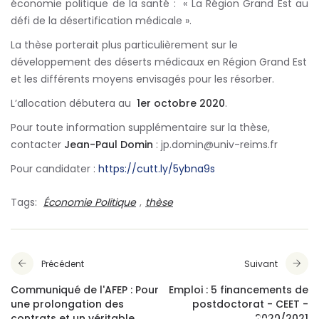
économie politique de la santé : « La Région Grand Est au
défi de la désertification médicale ».
La thèse porterait plus particulièrement sur le
développement des déserts médicaux en Région Grand Est
et les différents moyens envisagés pour les résorber.
L’allocation débutera au
1er octobre 2020
.
Pour toute information supplémentaire sur la thèse,
contacter
Jean-Paul Domin
: jp.domin@univ-reims.fr
Pour candidater :
https://cutt.ly/5ybna9s
Tags:
Économie Politique
,
thèse
Précédent
Suivant
Communiqué de l'AFEP : Pour
Emploi : 5 financements de
une prolongation des
postdoctorat - CEET -
contrats et un véritable
2020/2021