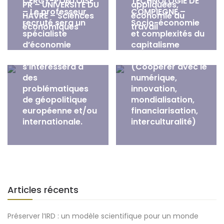
CERGY-PONTOISE
TECHNOLOGIE DE
PR – UNIVERSITE DU
appliquées,
– Le professeur
COMPIEGNE –
HAVRE – Sciences
économie du
recruté sera un
Socio-économie
économiques
travail
spécialiste
et complexités du
d’économie
capitalisme
politique et
contemporain
s’intéressera à
(Coopérer avec le
des
numérique,
problématiques
innovation,
de géopolitique
mondialisation,
européenne et/ou
financiarisation,
internationale.
interculturalité)
Articles récents
Préserver l’IRD : un modèle scientifique pour un monde