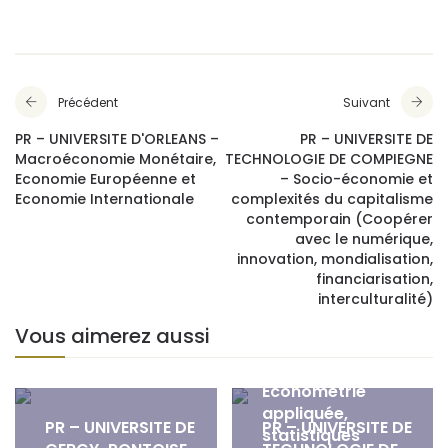
Précédent
Suivant
PR – UNIVERSITE D'ORLEANS –
PR – UNIVERSITE DE
Macroéconomie Monétaire,
TECHNOLOGIE DE COMPIEGNE
Economie Européenne et
– Socio-économie et
Economie Internationale
complexités du capitalisme
contemporain (Coopérer
avec le numérique,
innovation, mondialisation,
financiarisation,
interculturalité)
Vous aimerez aussi
PR – UNIVERSITE DE
LILLE 1 –
Econométrie
appliquée,
PR – UNIVERSITE DE
PR – UNIVERSITE DE
statistiques